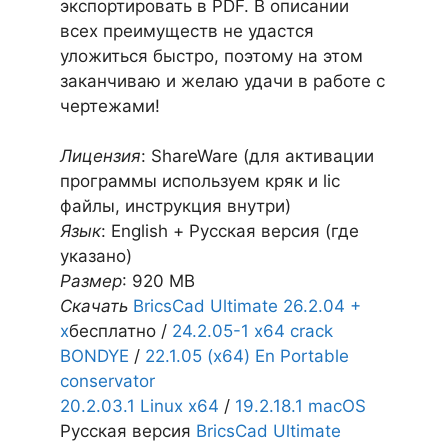
экспортировать в PDF. В описании
всех преимуществ не удастся
уложиться быстро, поэтому на этом
заканчиваю и желаю удачи в работе с
чертежами!
Лицензия
: ShareWare (для активации
программы используем кряк и lic
файлы, инструкция внутри)
Язык
: English + Русская версия (где
указано)
Размер
: 920 MB
Скачать
BricsCad Ultimate 26.2.04 +
x
бесплатно /
24.2.05-1 x64 crack
BONDYE
/
22.1.05 (x64) En Portable
conservator
20.2.03.1 Linux x64
/
19.2.18.1 macOS
Русская версия
BricsCad Ultimate