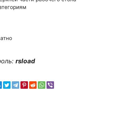
атегориям
атно
роль:
rsload