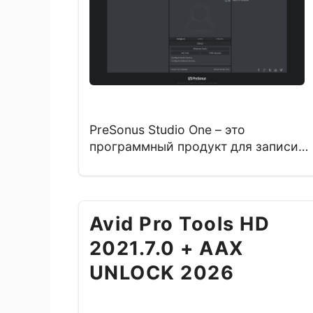
PreSonus Studio One – это
программный продукт для записи
звука, создания композиций,
аранжировки и мастеринга. Юзеры
могут модифицировать его
интерфейс, согласно своим
Avid Pro Tools HD
потребностям, находится удобное
2021.7.0 + AAX
перетаскивание различных частей.
Prime; Artist; Professional.
UNLOCK 2026
Интегрированный сэмплер
разрешает проигрывать собственны