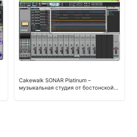
Приложение вполне поддерживает
MIDI устройства, также плагины VST,
…
Читать далее
Cakewalk SONAR Platinum –
музыкальная студия от бостонской
компании Twelve Tone Systems,
выпущенная в 1987 году.
Программку можно скачать
м
бесплатно на российском языке
конкретно на данном веб-сайте.
ть
свойство аудио движка 64 бита.;