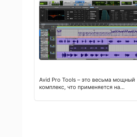
вырезки звуков. Добавлять для
редактирования можно огромное
количество файлов. Язык
интерфейса: на Русском языке, на
Английском и других Лечение: …
Читать далее
Avid Pro Tools – это весьма мощный
комплекс, что применяется на
студиях звукозаписи, которые
являются проф. Программка нужна
для того чтоб делать создание
произведений музыки с внедрение
как виртуальных опций, так и
устройств аппаратного типа. Скача