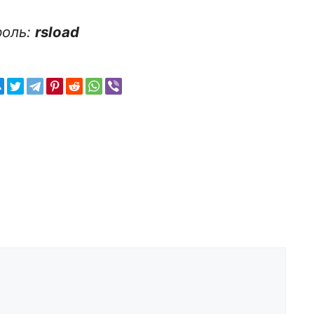
роль:
rsload