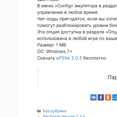
В меню «Config» эмулятора в разд
управление в любое время.
Чит-коды пригодятся, если вы хотит
помогут разблокировать уровни бе
Эта опция доступна в разделе «Оп
использована в любой игре по ваш
Размер
: 1 MB
ОС
: Windows 7+
Скачать
ePSXe 2.0.5
бесплатно
Па
Рубрики
Без рубрики
KeyTweak версия 2.3.0