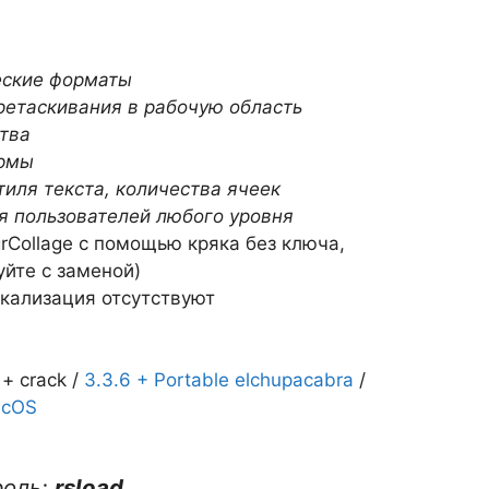
еские форматы
етаскивания в рабочую область
тва
ормы
тиля текста, количества ячеек
я пользователей любого уровня
grCollage с помощью кряка без ключа,
йте с заменой)
локализация отсутствуют
+ crack /
3.3.6 + Portable elchupacabra
/
acOS
роль:
rsload