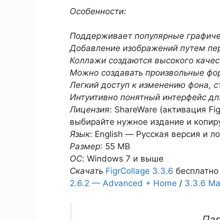
Особенности:
Поддерживает популярные графич
Добавление изображений путем пер
Коллажи создаются высокого качес
Можно создавать произвольные ф
Легкий доступ к изменению фона, с
Интуитивно понятный интерфейс дл
Лицензия
: ShareWare (активация Fi
выбирайте нужное издание и копиру
Язык
: English — Русская версия и 
Размер
: 55 MB
ОС
: Windows 7 и выше
Скачать
FigrCollage 3.3.6
бесплатно 
2.6.2 — Advanced + Home
/
3.3.6 M
Па