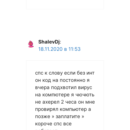
ShalevDj
:
18.11.2020 в 11:53
спс к слову если без инт
он код на постоянно я
вчера подхвотил вирус
на компютере я чючють
не ахерел 2 чеса он мне
провирял компьютер а
позже » заплатите »
короче спс все