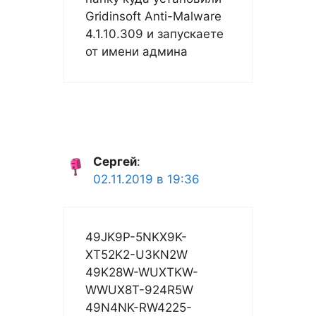
Gridinsoft Anti-Malware
4.1.10.309 и запускаете
от имени админа
Сергей
:
02.11.2019 в 19:36
49JK9P-5NKX9K-
XT52K2-U3KN2W
49K28W-WUXTKW-
WWUX8T-924R5W
49N4NK-RW4225-