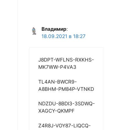
Владимир
:
18.09.2021 в 18:27
J8DPT-WFLNS-RXKHS-
MK7WW-P4VA3
TL4AN-BWCR9-
A8BHM-PM84P-VTNKD
NDZDU-8BDI3-3SDWQ-
XAGCY-QKMPF
Z4R8J-VOY87-LIQCQ-