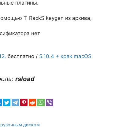
льные плагины.
 помощью T-RackS keygen из архива,
усификатора нет
12.
бесплатно /
5.10.4 + кряк macOS
роль:
rsload
загрузочным диском