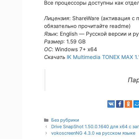
Все процессоры доступны как отде
Лицензия
: ShareWare (активация с
обязательно прочитайте readme)
Язык
: English — Русской версии и р
Размер
: 1.59 GB
ОС
: Windows 7+ x64
Скачать
IK Multimedia TONEX MAX 1.
Па
Рубрики
Без рубрики
Drive SnapShot 1.50.0.1640 для x64 с 
vokoscreenNG 4.3.0 на русском языке