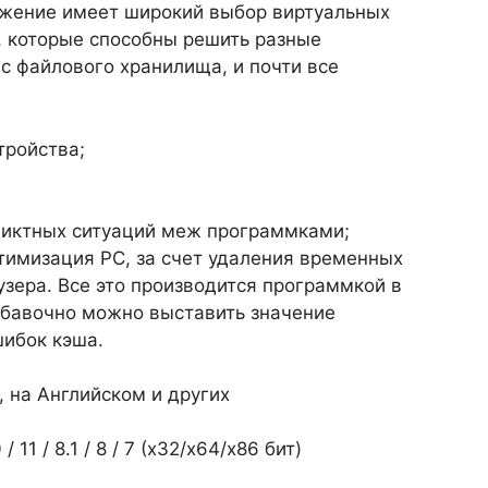
ожение имеет широкий выбор виртуальных
, которые способны решить разные
с файлового хранилища, и почти все
тройства;
ликтных ситуаций меж программками;
тимизация PC, за счет удаления временных
узера. Все это производится программкой в
обавочно можно выставить значение
ибок кэша.
, на Английском и других
1 / 8.1 / 8 / 7 (х32/x64/x86 бит)