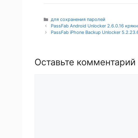
Рубрики
для сохранения паролей
PassFab Android Unlocker 2.6.0.16 кряк
PassFab iPhone Backup Unlocker 5.2.23
Оставьте комментарий
Комментарий