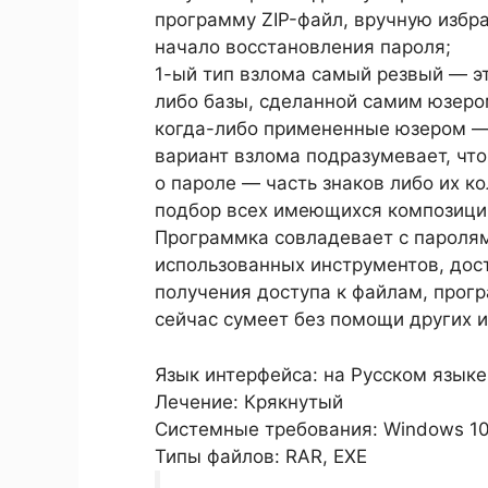
программу ZIP-файл, вручную избра
начало восстановления пароля;
1-ый тип взлома самый резвый — э
либо базы, сделанной самим юзером
когда-либо примененные юзером — 
вариант взлома подразумевает, что
о пароле — часть знаков либо их 
подбор всех имеющихся композиций
Программка совладевает с паролями
использованных инструментов, дост
получения доступа к файлам, прог
сейчас сумеет без помощи других и
Язык интерфейса: на Русском языке
Лечение: Крякнутый
Системные требования: Windows 10 / 1
Типы файлов: RAR, EXE