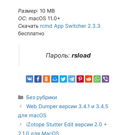
Размер
: 10 MB
ОС
: macOS 11.0+
Скачать
rcmd App Switcher 2.3.3
бесплатно
Пароль:
rsload
Рубрики
Без рубрики
Web Dumper версии 3.4.1 и 3.4.5
для macOS
iZotope Stutter Edit версии 2.0 +
2.1.0 для MacOS