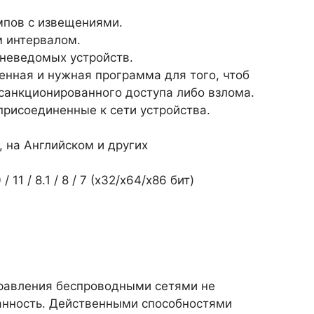
мпов с извещениями.
м интервалом.
неведомых устройств.
венная и нужная программа для того, чтоб
есанкционированного доступа либо взлома.
присоединенные к сети устройства.
, на Английском и других
1 / 8.1 / 8 / 7 (х32/x64/x86 бит)
правления беспроводными сетями не
анность. Действенными способностями