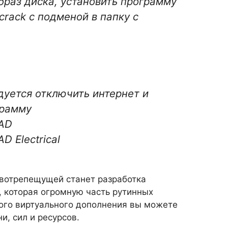
браз диска, установить программу
crack с подменой в папку с
уется отключить интернет и
грамму
CAD
D Electrical
ивотрепещущей станет разработка
, которая огромную часть рутинных
того виртуального дополнения вы можете
и, сил и ресурсов.