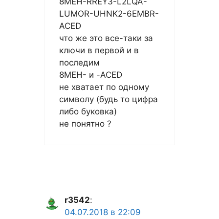
8MEH-RREY3-L2LQA-
LUMOR-UHNK2-6EMBR-
ACED
что же это все-таки за
ключи в первой и в
последим
8MEH- и -ACED
не хватает по одному
символу (будь то цифра
либо буковка)
не понятно ?
r3542
:
04.07.2018 в 22:09