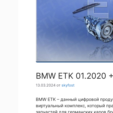
BMW ETK 01.2020 +
13.03.2024
от
skyfost
BMW ETK – данный цифровой проду
виртуальный комплекс, который пра
запчастей для германских каров б