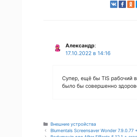
Александр
:
17.10.2022 в 14:16
Супер, ещё бы TIS рабочий 
было бы совершенно здоров
Рубрики
Внешние устройства
Blumentals Screensaver Wonder 7.9.0.77 
Bodymovin для After Effects 5.12.1 + cra