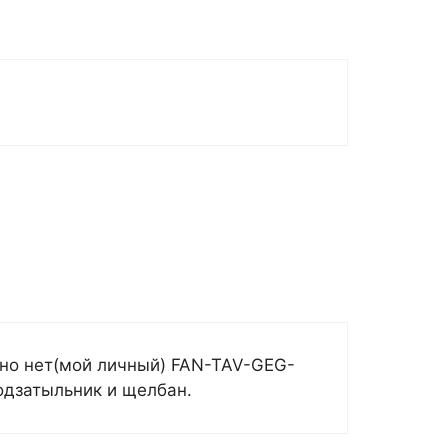
нно нет(мой личный) FAN-TAV-GEG-
одзатыльник и щелбан.