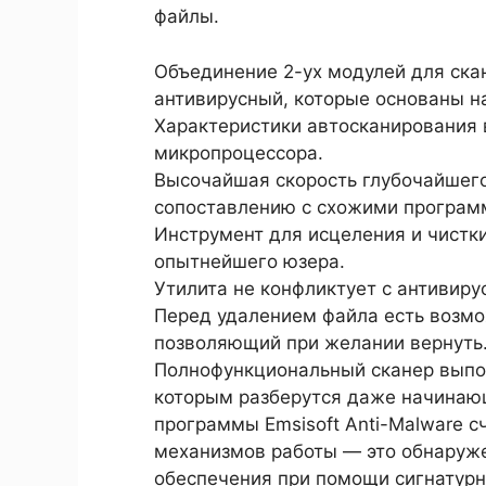
файлы.
Объединение 2-ух модулей для ска
антивирусный, которые основаны н
Характеристики автосканирования 
микропроцессора.
Высочайшая скорость глубочайшего
сопоставлению с схожими програм
Инструмент для исцеления и чистк
опытнейшего юзера.
Утилита не конфликтует с антивиру
Перед удалением файла есть возмо
позволяющий при желании вернуть
Полнофункциональный сканер выпол
которым разберутся даже начина
программы Emsisoft Anti-Malware с
механизмов работы — это обнаруж
обеспечения при помощи сигнатурн