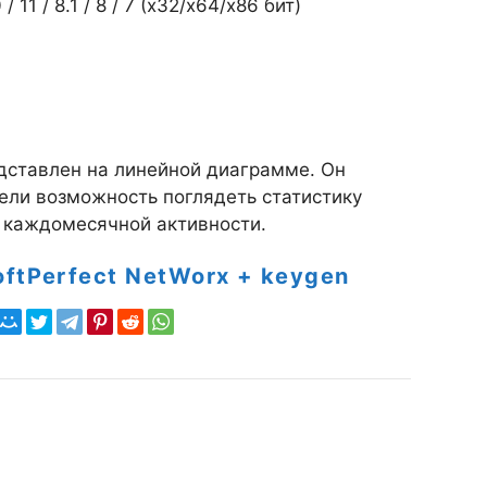
1 / 8.1 / 8 / 7 (х32/x64/x86 бит)
дставлен на линейной диаграмме. Он
ели возможность поглядеть статистику
 каждомесячной активности.
oftPerfect NetWorx + keygen