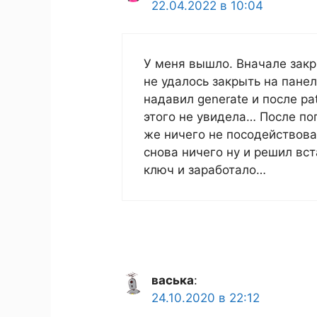
22.04.2022 в 10:04
У меня вышло. Вначале закр
не удалось закрыть на панел
надавил generate и после pa
этого не увидела… После по
же ничего не посодействова
снова ничего ну и решил вст
ключ и заработало…
васька
:
24.10.2020 в 22:12