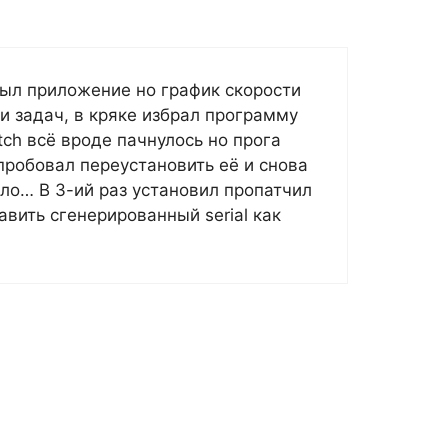
ыл приложение но график скорости
и задач, в кряке избрал программу
tch всё вроде пачнулось но прога
пробовал переустановить её и снова
ло… В 3-ий раз установил пропатчил
авить сгенерированный serial как