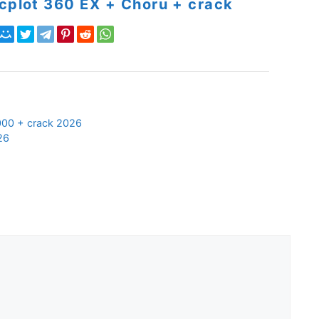
cplot 360 EX + Choru + crack
000 + crack 2026
26