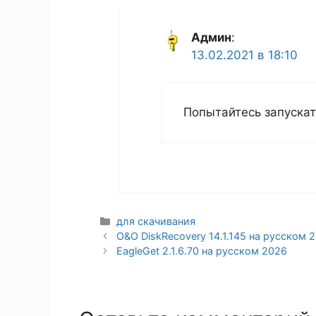
Админ
:
13.02.2021 в 18:10
Попытайтесь запуска
Рубрики
для скачивания
O&O DiskRecovery 14.1.145 на русском 
EagleGet 2.1.6.70 на русском 2026