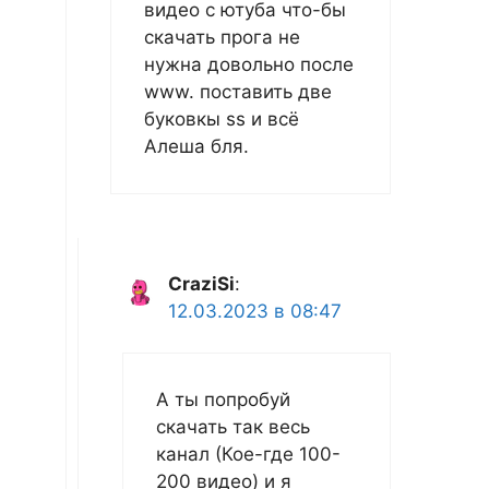
видео с ютуба что-бы
скачать прога не
нужна довольно после
www. поставить две
буковкы ss и всё
Алеша бля.
CraziSi
:
12.03.2023 в 08:47
А ты попробуй
скачать так весь
канал (Кое-где 100-
200 видео) и я